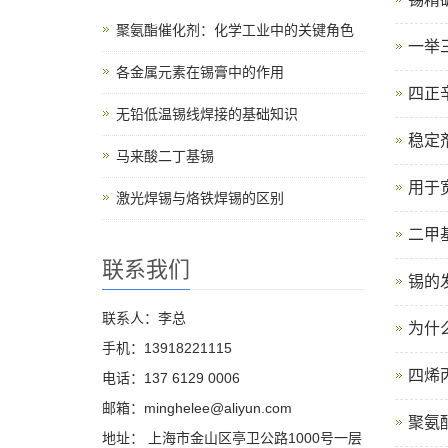
聚氨酯催化剂：化学工业中的关键角色
一举
各金属元素在锡膏中的作用
四正
无铅低温锡线焊接的基础知识
稳定
马来酸二丁基锡
用于
激光焊锡与烙铁焊锡的区别
二甲
联系我们
锡的
联系人：李总
为什
手机：13918221115
四烯
电话：137 6129 0006
邮箱：minghelee@aliyun.com
聚氨
地址： 上海市金山区亭卫公路1000号一层