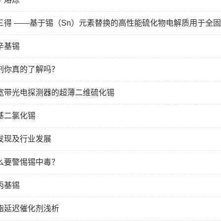
三得 ——基于锡（Sn）元素替换的高性能硫化物电解质用于全
辛基锡
剂你真的了解吗？
宽带光电探测器的超薄二维硫化锡
基二氯化锡
发现及行业发展
么要警惕锡中毒？
丙基锡
酯延迟催化剂浅析