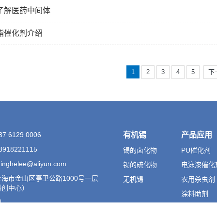
了解医药中间体
酯催化剂介绍
1
2
3
4
5
下
 6129 0006
有机锡
产品应用
918221115
锡的卤化物
PU催化剂
ghelee@aliyun.com
锡的硫化物
电泳漆催化
海市金山区亭卫公路1000号一层
无机锡
农用杀虫剂
科创中心）
涂料助剂
图
有机硅催化