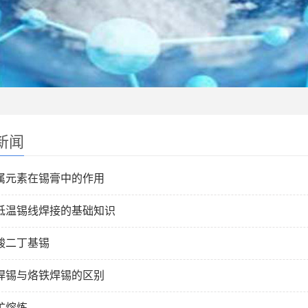
新闻
属元素在锡膏中的作用
低温锡线焊接的基础知识
酸二丁基锡
焊锡与烙铁焊锡的区别
矿熔炼