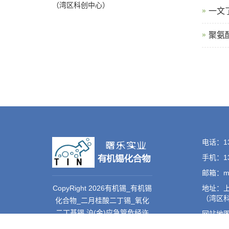
（湾区科创中心）
一文
聚氨
电话：137
手机：13
邮箱：min
CopyRight 2026有机锡_有机锡
地址：上
（湾区
化合物_二月桂酸二丁锡_氧化
二丁基锡 沪(金)应急管危经许
网站地
[2021]204928