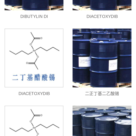
DIBUTYLIN DI
DIACETOXYDIB
DIACETOXYDIB
二正丁基二乙酸锡